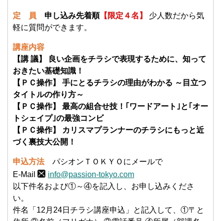
定 員
申し込み先着順
【限定４名】
少人数だから気
軽に質問ができます。
講座内容
【講 議】 良い企画をチラシで表現するために、知って
おきたい基礎知識！
【ＰＣ操作】 手にとるチラシの理由がわかる ～目立つ
タイトルの作り方～
【ＰＣ操作】 最高の組合せ技！｢ワードアート｣と｢オー
トシェイプ｣の最強コンビ
【ＰＣ操作】 カリスマプランナーのチラシにもっと近
づく裏技大公開！
申込方法
パシオンＴＯＫＹＯにメールで
E-Mail
info@passion-tokyo.com
以下件名および①～④を記入し、お申し込みくださ
い。
件名「12月24日チラシ講座申込」と記入して、①〒と