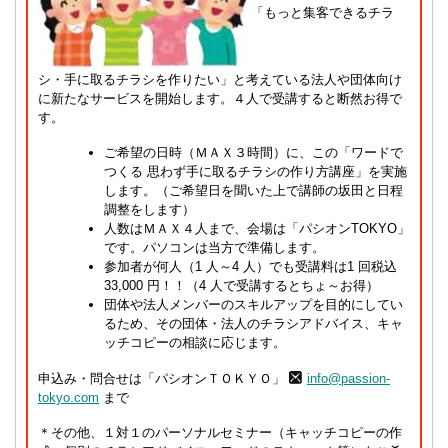
「もっと集客できるチラ
シ・手に取るチラシを作りたい」と考えている法人や団体向け
に新たなサービスを開始します。４人で受講すると断然お得で
す。
ご希望の日時（ＭＡＸ３時間）に、この「ワードで
つくる 思わず手に取るチラシの作り方講座」を実施
します。（ご希望日を聞いた上で講師の坂田と日程
調整をします）
人数はＭＡＸ４人まで、会場は「パシオンTOKYO」
です。パソコンは当方で準備します。
参加者が何人（1 人～4 人）でも受講料は1 回税込
33,000 円！！（4 人で受講するとちょ～お得）
団体や法人メンバーのスキルアップを目的にしてい
るため、その団体・法人のチラシアドバイス、キャ
ッチコピーの相談に応じます。
申込み・問合せは「パシオンＴＯＫＹＯ」
info@passion-
tokyo.com
まで
＊その他、１対１のパーソナルセミナー（キャッチコピーの作