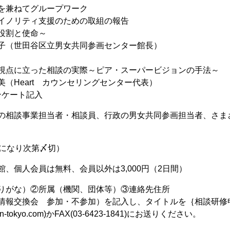
返りを兼ねてグループワーク
ルマイノリティ支援のための取組の報告
と使命～
区立男女共同参画センター館長）
参画の視点に立った相談の実際～ピア・スーパービジョンの手法～
t カウンセリングセンター代表）
アンケート記入
相談事業担当者・相談員、行政の男女共同参画担当者、さま
になり次第〆切）
、個人会員は無料、会員以外は3,000円（2日間）
りがな）②所属（機関、団体等）③連絡先住所
換会 参加・不参加）を記入し、タイトルを｛相談研修申
yo.com)かFAX(03-6423-1841)にお送りください。