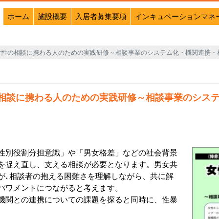
ホーム
施設概要
入居者募集要項
インキュベーションマネ
(土） 女性の相談に携わる人のための実践研修～相談事業のシステム化・機関連携
 女性の相談に携わる人のための実践研修～相談事業のシ
性別役割分担意識」や「男女格差」などの社会背景
を捉え直し、支える相談が必要となります。男女共
が､相談者の抱える困難さを理解しながら、共に解
パワメントにつながると考えます。
機関との連携についての課題を探ると同時に、性暴
、