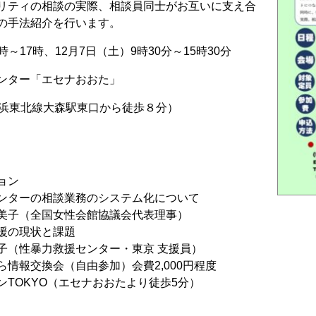
リティの相談の実際、相談員同士がお互いに支え合
の手法紹介を行います。
時～17時、12月7日（土）9時30分～15時30分
ンター「エセナおおた」
R京浜東北線大森駅東口から徒歩８分）
ション
画センターの相談業務のシステム化について
女性会館協議会代表理事）
支援の現状と課題
救援センター・東京 支援員）
がら情報交換会（自由参加）会費2,000円程度
（エセナおおたより徒歩5分）