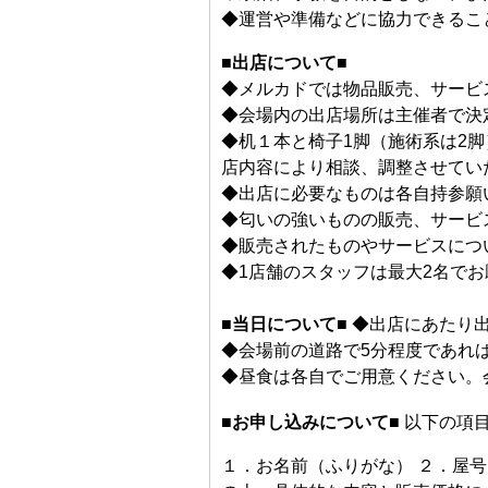
◆運営や準備などに協力できるこ
■出店について■
◆メルカドでは物品販売、サービ
◆会場内の出店場所は主催者で決
◆机１本と椅子1脚（施術系は2
店内容により相談、調整させてい
◆出店に必要なものは各自持参願
◆匂いの強いものの販売、サービ
◆販売されたものやサービスにつ
◆1店舗のスタッフは最大2名で
■当日について■
◆出店にあたり
◆会場前の道路で5分程度であれ
◆昼食は各自でご用意ください。
■
お申し込みについて
■
以下の項
１．お名前（ふりがな） ２．屋号 