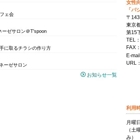
女性
「パ
カフェ会
〒143
東京都
ーゼサロン＠T’spoon
第15
TEL：
FAX：
思わず手に取るチラシの作り方
E-ma
URL
オネーゼサロン
お知らせ一覧
利用
月曜
（土
み）