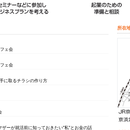
所在
カフェ会
カフェ会
思わず手に取るチラシの作り方
会
ルマザーが就活前に知っておきたい”私”とお金の話