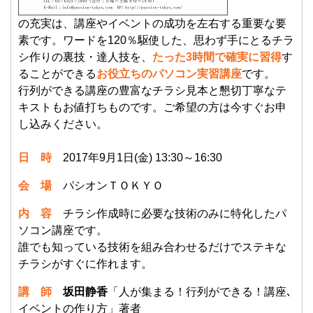
の充実は、講座やイベントの成功を左右する重要な要
素です。ワードを120％駆使した、思わず手にとるチラ
シ作りの裏技・達人技を、
たった3時間で確実に習得
す
ることができる
お役立ちのパソコン実習講座
です。
行列ができる講座の豊富なチラシ見本と懇切丁寧なテ
キストもお値打ちものです。ご希望の方は今すぐお申
し込みください。
日 時
2017年9月1日(金) 13:30～16:30
会 場
パシオンＴＯＫＹＯ
内 容
チラシ作成時に必要な技術のみに特化したパ
ソコン講座です。
誰でも知っている技術を組み合わせるだけでステキな
チラシがすぐに作れます。
講 師
坂田静香
「人が集まる！行列ができる！講座､
イベントの作り方」著者