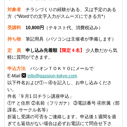
対象者
チラシづくりの経験がある、又は予定のある
方（*Wordでの文字入力がスムーズにできる方*）
受講料
10,800円
（テキスト代、消費税込み）
持ち物
筆記用具（パソコンは主催者が準備します）
定 員
申し込み先着順
【限定４名】
少人数だから気
軽に質問ができます。
申込方法
パシオンＴＯＫＹＯにメールで
E-Mail
info@passion-tokyo.com
以下件名および①～④を記入し、お申し込みくださ
い。
件名「9 月1 日チラシ講座申込」
①〒と住所 ②名前（フリガナ） ③電話番号 ④所属（部
課名､サークル名等）
折返し受講の可否をご連絡します。申込後１週間を過
ぎても返信がない場合は必ずお電話にて問合せ下さ