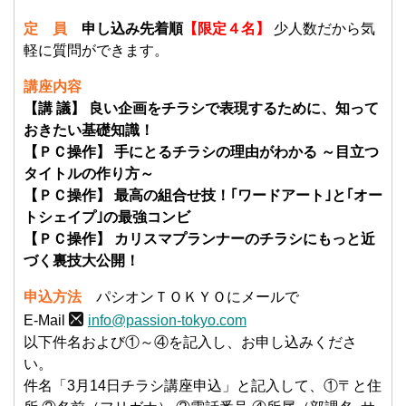
定 員
申し込み先着順
【限定４名】
少人数だから気
軽に質問ができます。
講座内容
【講 議】 良い企画をチラシで表現するために、知って
おきたい基礎知識！
【ＰＣ操作】 手にとるチラシの理由がわかる ～目立つ
タイトルの作り方～
【ＰＣ操作】 最高の組合せ技！｢ワードアート｣と｢オー
トシェイプ｣の最強コンビ
【ＰＣ操作】 カリスマプランナーのチラシにもっと近
づく裏技大公開！
申込方法
パシオンＴＯＫＹＯにメールで
E-Mail
info@passion-tokyo.com
以下件名および①～④を記入し、お申し込みくださ
い。
件名「3月14日チラシ講座申込」と記入して、①〒と住