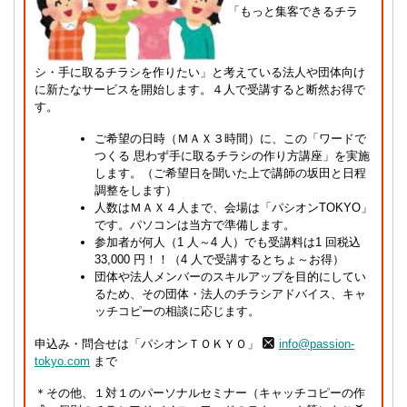
「もっと集客できるチラ
シ・手に取るチラシを作りたい」と考えている法人や団体向け
に新たなサービスを開始します。４人で受講すると断然お得で
す。
ご希望の日時（ＭＡＸ３時間）に、この「ワードで
つくる 思わず手に取るチラシの作り方講座」を実施
します。（ご希望日を聞いた上で講師の坂田と日程
調整をします）
人数はＭＡＸ４人まで、会場は「パシオンTOKYO」
です。パソコンは当方で準備します。
参加者が何人（1 人～4 人）でも受講料は1 回税込
33,000 円！！（4 人で受講するとちょ～お得）
団体や法人メンバーのスキルアップを目的にしてい
るため、その団体・法人のチラシアドバイス、キャ
ッチコピーの相談に応じます。
申込み・問合せは「パシオンＴＯＫＹＯ」
info@passion-
tokyo.com
まで
＊その他、１対１のパーソナルセミナー（キャッチコピーの作