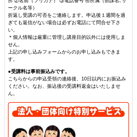
所 ②名前（フリガナ） ③電話番号 ④所属（部課名､サ
ークル名等）
折返し受講の可否をご連絡します。申込後１週間を過
ぎても返信がない場合は必ずお電話にて問合せ下さ
い。
＊個人情報は厳重に管理し講座目的以外には使用しま
せん。
上記の申し込みフォームからのお申し込みもできま
す。
●受講料は事前振込みです。
こちらからの申込受領の連絡後、10日以内にお振込み
ください。なお、振込後の受講料返金はいたしませ
ん。