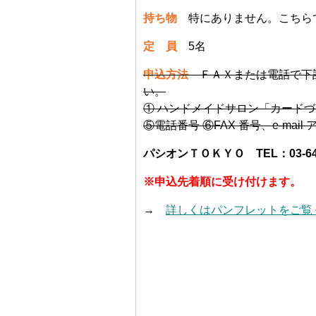
持ち物
特にありません。こちら
定 員
5名
申込方法
ＦＡＸまたは電話で下
い。
① ハンドメイドサロン「カードづ
⑤電話番号 ⑥FAX 番号、e-mail
パシオンＴＯＫＹＯ TEL：03-6423-
※申込先着順に受け付けます。
→
詳しくはパンフレットをご覧