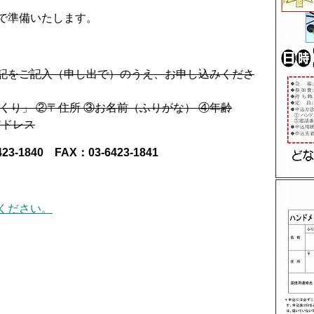
で準備いたします。
記をご記入（申し出で）のうえ、お申し込みくださ
くり」 ②〒住所 ③お名前（ふりがな） ④年齢
 アドレス
1840 FAX：03-6423-1841
ください。